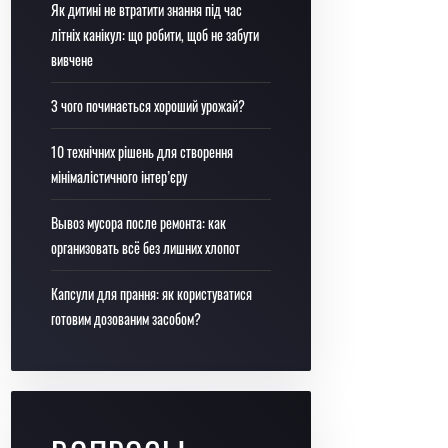
Як дитині не втратити знання під час
літніх канікул: що робити, щоб не забути
вивчене
З чого починається хороший урожай?
10 технічних рішень для створення
мінімалістичного інтер’єру
Вывоз мусора после ремонта: как
организовать всё без лишних хлопот
Капсули для прання: як користуватися
готовим дозованим засобом?