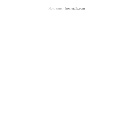
Источник -
hometalk.com