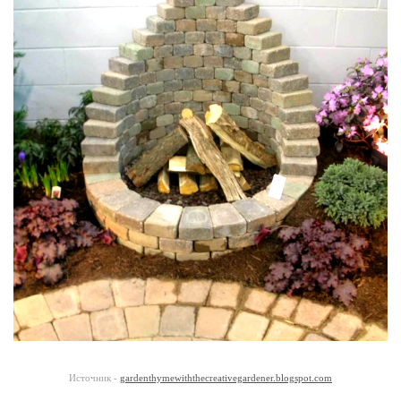
Источник -
gardenthymewiththecreativegardener.blogspot.com