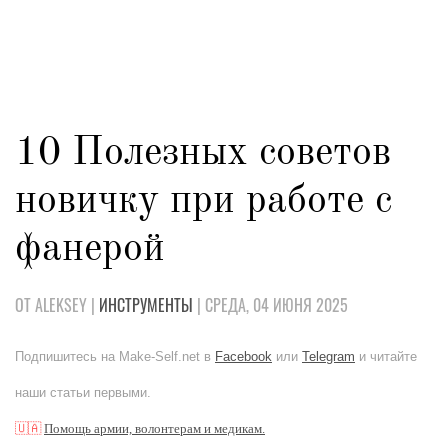
10 Полезных советов
новичку при работе с
фанерой
ОТ ALEKSEY |
ИНСТРУМЕНТЫ
| СРЕДА, 04 ИЮНЯ 2025
Подпишитесь на Make-Self.net в
Facebook
или
Telegram
и читайте
наши статьи первыми.
🇺🇦
Помощь армии, волонтерам и медикам.