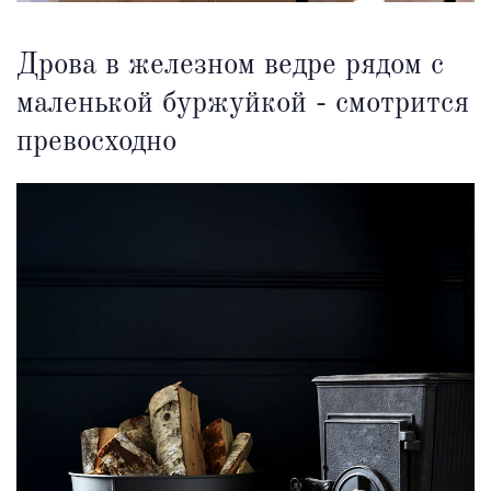
Дрова в железном ведре рядом с
маленькой буржуйкой - смотрится
превосходно