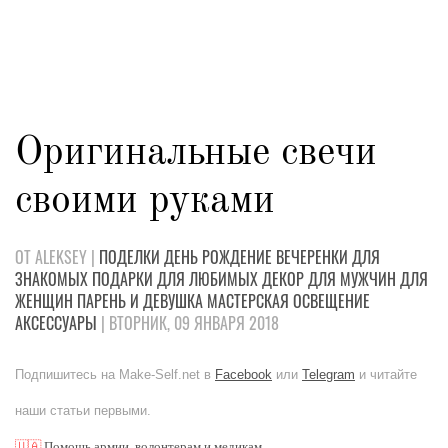
Оригинальные свечи
своими руками
ОТ ALEKSEY |
ПОДЕЛКИ
ДЕНЬ РОЖДЕНИЕ
ВЕЧЕРЕНКИ
ДЛЯ
ЗНАКОМЫХ
ПОДАРКИ
ДЛЯ ЛЮБИМЫХ
ДЕКОР
ДЛЯ МУЖЧИН
ДЛЯ
ЖЕНЩИН
ПАРЕНЬ И ДЕВУШКА
МАСТЕРСКАЯ
ОСВЕЩЕНИЕ
АКСЕССУАРЫ
| ВТОРНИК, 09 ЯНВАРЯ 2018
Подпишитесь на Make-Self.net в
Facebook
или
Telegram
и читайте
наши статьи первыми.
🇺🇦
Помощь армии, волонтерам и медикам.