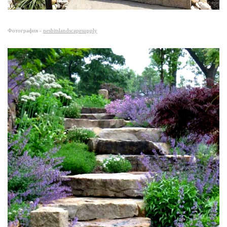
Фотография -
nesbitslandscapesupply