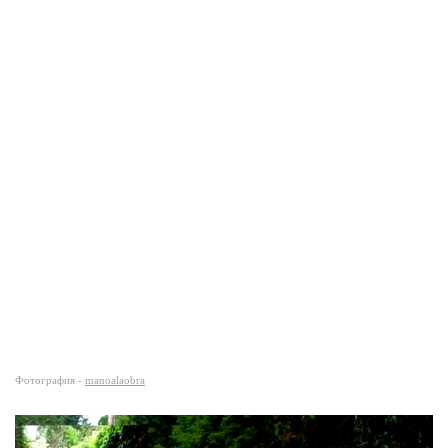
Фотография -
manoalaobra