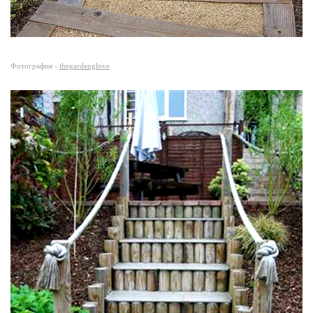
Фотография -
thegardenglove