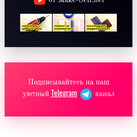
от Make-Self.net
Подписывайтесь на наш
Telegram
уютный
канал