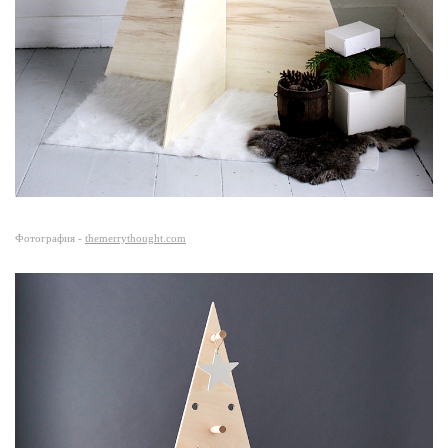
Фотография -
themerrythought.com