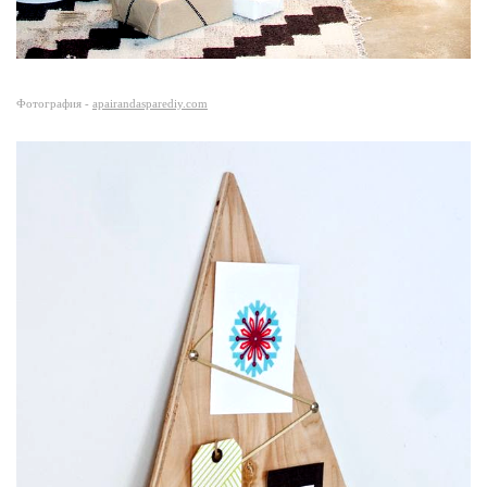
Фотография -
apairandasparediy.com