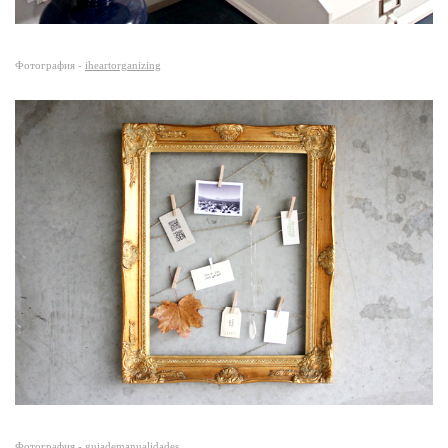
Фотография -
iheartorganizing
Фотография -
guiademanualidades