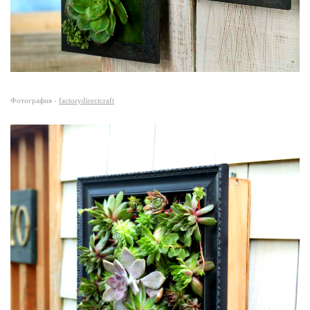
Фотография -
factorydirectcraft