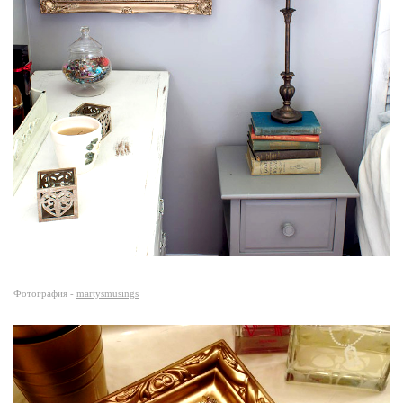
Фотография -
martysmusings