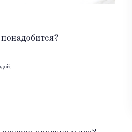
 понадобится?
одой;