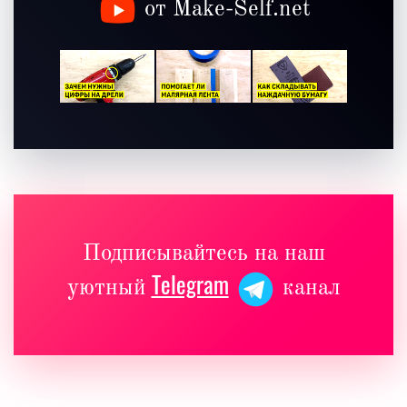
от Make-Self.net
Подписывайтесь на наш
Telegram
уютный
канал