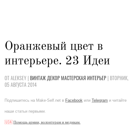
Оранжевый цвет в
интерьере. 23 Идеи
ОТ ALEKSEY |
ВИНТАЖ
ДЕКОР
МАСТЕРСКАЯ
ИНТЕРЬЕР
| ВТОРНИК,
05 АВГУСТА 2014
Подпишитесь на Make-Self.net в
Facebook
или
Telegram
и читайте
наши статьи первыми.
🇺🇦
Помощь армии, волонтерам и медикам.