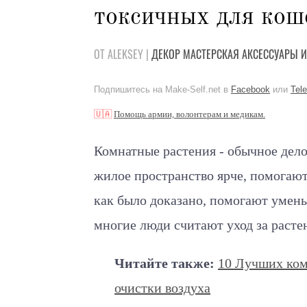
токсичных для кош
ОТ ALEKSEY |
ДЕКОР
МАСТЕРСКАЯ
АКСЕССУАРЫ
И
Подпишитесь на Make-Self.net в
Facebook
или
Tel
🇺🇦
Помощь армии, волонтерам и медикам.
Комнатные растения - обычное дело
жилое пространство ярче, помогают
как было доказано, помогают умень
многие люди считают уход за расте
Читайте также:
10 Лучших ком
очистки воздуха