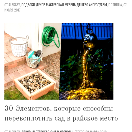
ОТ ALEKSEY,
ПОДЕЛКИ
ДЕКОР
МАСТЕРСКАЯ
МЕБЕЛЬ
ДЕШЕВО
АКСЕССУАРЫ
,
ПЯТНИЦА, 07
ИЮЛЯ 2017
30 Элементов, которые способны
перевоплотить сад в райское место
ОТ ALEKSEY,
ДЕКОР
МАСТЕРСКАЯ
САД И ОГОРОД
,
ЧЕТВЕРГ, 28 МАРТА 2019