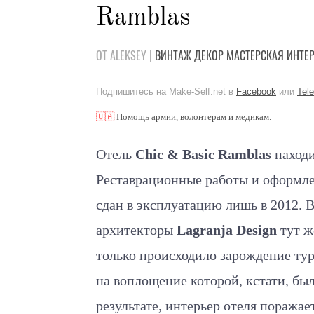
Ramblas
ОТ ALEKSEY |
ВИНТАЖ
ДЕКОР
МАСТЕРСКАЯ
ИНТЕ
Подпишитесь на Make-Self.net в
Facebook
или
Tel
🇺🇦
Помощь армии, волонтерам и медикам.
Отель
Chic & Basic Ramblas
находи
Реставрационные работы и оформле
сдан в эксплуатацию лишь в 2012. В
архитекторы
Lagranja Design
тут ж
только происходило зарождение тур
на воплощение которой, кстати, бы
результате, интерьер отеля поража