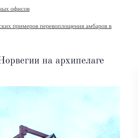
ных офисов
ских примеров перевоплощения амбаров в
Норвегии на архипелаге