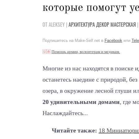
которые помогут у
ОТ ALEKSEY |
АРХИТЕКТУРА
ДЕКОР
МАСТЕРСКАЯ
|
Подпишитесь на Make-Self.net в
Facebook
или
Tel
🇺🇦
Помощь армии, волонтерам и медикам.
Многие из нас находятся в поиске
и
останетесь наедине с природой, без
озера, в окружение лесной глуши и
20 удивительными домами
, где 
Наслаждайтесь...
Читайте также:
18 Миниатюрны