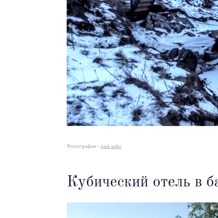
Фотография -
pasi aalto
Кубический отель в б