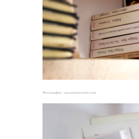
Фотография - mocassinserretete.com