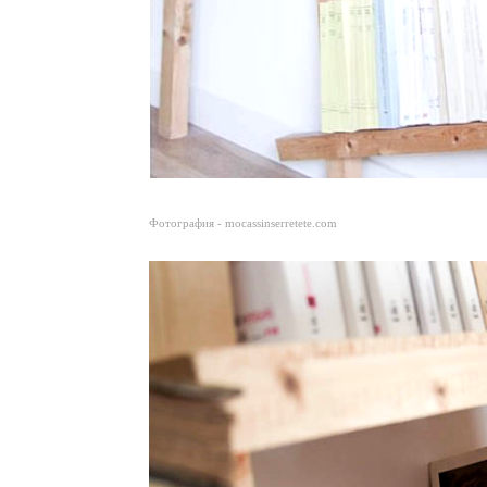
Фотография - mocassinserretete.com