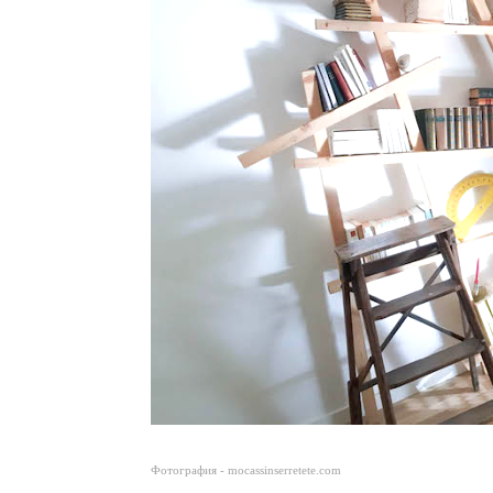
Фотография - mocassinserretete.com