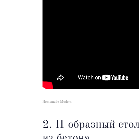
Homemade-Modern
2. П-образный сто
из бетона.