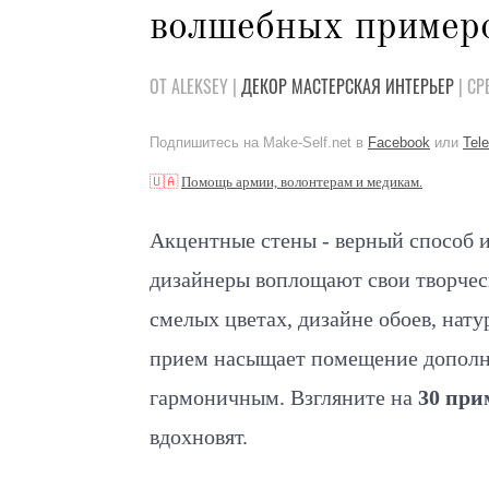
волшебных пример
ОТ ALEKSEY |
ДЕКОР
МАСТЕРСКАЯ
ИНТЕРЬЕР
| СР
Подпишитесь на Make-Self.net в
Facebook
или
Tel
🇺🇦
Помощь армии, волонтерам и медикам.
Акцентные стены - верный способ 
дизайнеры воплощают свои творческ
смелых цветах, дизайне обоев, нат
прием насыщает помещение дополн
гармоничным. Взгляните на
30 при
вдохновят.