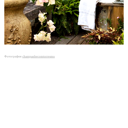
Фотография
champanhecomtorresmo