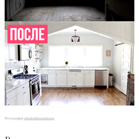
Фотография
elizabethburnsdesign