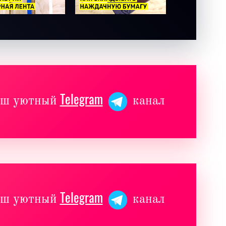
Telegram
наш уютный
канал
Telegram
наш уютный
канал