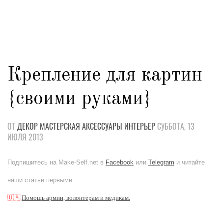
Крепление для картин
{своими руками}
ОТ
ДЕКОР
МАСТЕРСКАЯ
АКСЕССУАРЫ
ИНТЕРЬЕР
СУББОТА, 13
ИЮЛЯ 2013
Подпишитесь на Make-Self.net в
Facebook
или
Telegram
и читайте
наши статьи первыми.
🇺🇦
Помощь армии, волонтерам и медикам.