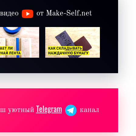
 видео
от Make-Self.net
Telegram
наш уютный
канал