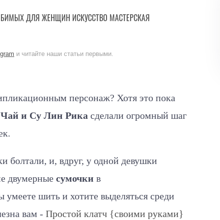
ЮБИМЫХ
ДЛЯ ЖЕНЩИН
ИСКУССТВО
МАСТЕРСКАЯ
egram
и читайте наши статьи первыми.
типликационным персонаж? Хотя это пока
,
Чай и Су Лин Рика
сделали огромный шаг
ек.
и болтали, и, вдруг, у одной девушки
кие двумерные
сумочки
в
 умеете шить и хотите выделяться среди
лезна вам -
Простой клатч {своими руками}