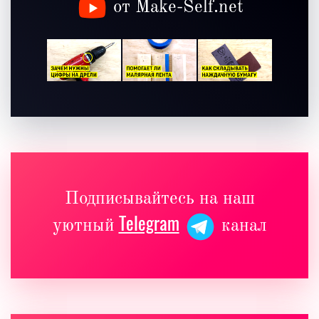
от Make-Self.net
Подписывайтесь на наш
Telegram
уютный
канал