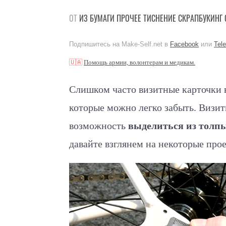
ОТ
ИЗ БУМАГИ
ПРОЧЕЕ
ТИСНЕНИЕ
СКРАПБУКИНГ
Подпишитесь на Make-Self.net в
Facebook
или
Tel
🇺🇦
Помощь армии, волонтерам и медикам.
Слишком часто визитные карточки 
которые можно легко забыть. Визи
возможность
выделиться из толп
давайте взглянем на некоторые про