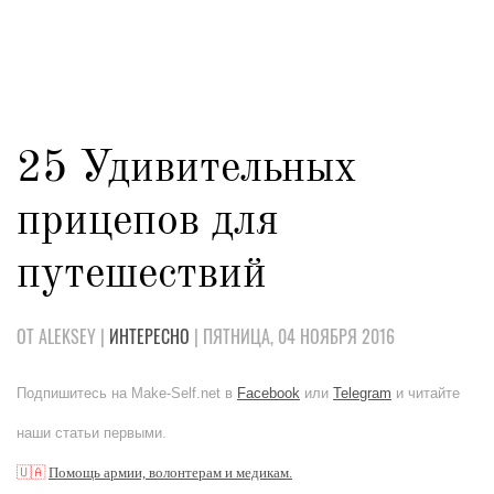
25 Удивительных
прицепов для
путешествий
ОТ ALEKSEY |
ИНТЕРЕСНО
| ПЯТНИЦА, 04 НОЯБРЯ 2016
Подпишитесь на Make-Self.net в
Facebook
или
Telegram
и читайте
наши статьи первыми.
🇺🇦
Помощь армии, волонтерам и медикам.