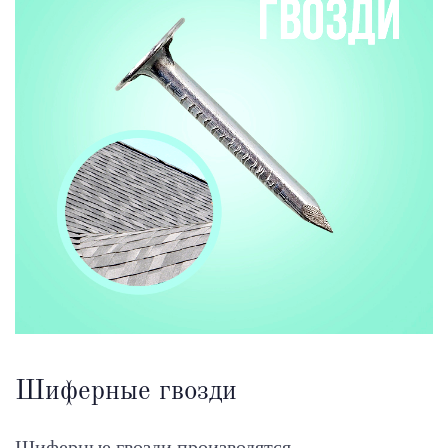
Шиферные гвозди
Шиферные гвозди производятся