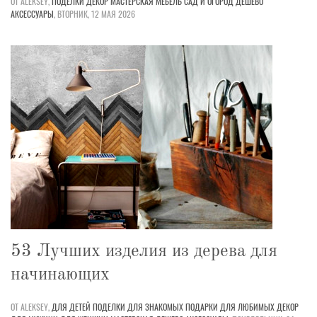
ОТ ALEKSEY,
ПОДЕЛКИ
ДЕКОР
МАСТЕРСКАЯ
МЕБЕЛЬ
САД И ОГОРОД
ДЕШЕВО
АКСЕССУАРЫ
,
ВТОРНИК, 12 МАЯ 2026
53 Лучших изделия из дерева для
начинающих
ОТ ALEKSEY,
ДЛЯ ДЕТЕЙ
ПОДЕЛКИ
ДЛЯ ЗНАКОМЫХ
ПОДАРКИ
ДЛЯ ЛЮБИМЫХ
ДЕКОР