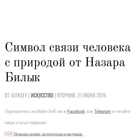
Символ связи человека
с природой от Назара
Билык
ОТ ALEKSEY |
ИСКУССТВО
| ВТОРНИК, 21 ИЮНЯ 2016
Подпишитесь на Make-Self.net в
Facebook
или
Telegram
и читайте
наши статьи первыми.
🇺🇦
Помощь армии, волонтерам и медикам.