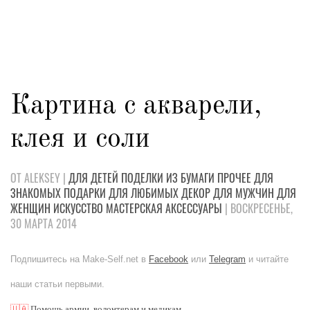
Картина с акварели,
клея и соли
ОТ ALEKSEY |
ДЛЯ ДЕТЕЙ
ПОДЕЛКИ
ИЗ БУМАГИ
ПРОЧЕЕ
ДЛЯ
ЗНАКОМЫХ
ПОДАРКИ
ДЛЯ ЛЮБИМЫХ
ДЕКОР
ДЛЯ МУЖЧИН
ДЛЯ
ЖЕНЩИН
ИСКУССТВО
МАСТЕРСКАЯ
АКСЕССУАРЫ
| ВОСКРЕСЕНЬЕ,
30 МАРТА 2014
Подпишитесь на Make-Self.net в
Facebook
или
Telegram
и читайте
наши статьи первыми.
🇺🇦
Помощь армии, волонтерам и медикам.