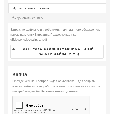
-
-
-
-
-
-
-
-
Загрузить вложения
-
-
-
-
-
-
-
-
Добавить ссылку
-
Загрузите файлы или изображения для данного обсуждения,
нажав на кнопку Загрузить. Поддерживает до
gif,jpg,png,jpeg,zip,rar,pdf
ЗАГРУЗКА ФАЙЛОВ (МАКСИМАЛЬНЫЙ
РАЗМЕР ФАЙЛА:
2 MB
)
Капча
Прежде чем Ваш вопрос будет опубликован, для защиты
нашего веб-сайта от роботов и неавторизованных скриптов
мы требуем, чтобы Вы ввели ниже код кептчи.