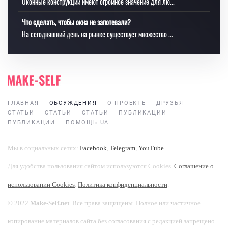
Оконные конструкции имеют огромное значение для лю...
Что сделать, чтобы окна не запотевали?
На сегодняшний день на рынке существует множество ...
ГЛАВНАЯ
ОБСУЖДЕНИЯ
О ПРОЕКТЕ
ДРУЗЬЯ
СТАТЬИ
СТАТЬИ
СТАТЬИ
ПУБЛИКАЦИИ
ПУБЛИКАЦИИ
ПОМОЩЬ UA
Мы в социальных сетях:
Facebook
,
Telegram
,
YouTube
.
Для удобства пользования сайтом используются Cookies.
Соглашение о
использовании Cookies
.
Политика конфиденциальности
.
© 2022
Make-Self.net
. Все права защищены. Полное или частичное
копирование материалов сайта без согласования с редакцией запрещено.