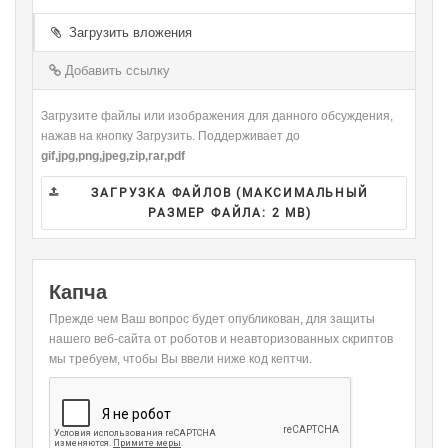
-
-
-
-
-
-
-
-
Загрузить вложения
-
-
-
-
-
-
-
-
Добавить ссылку
-
Загрузите файлы или изображения для данного обсуждения,
нажав на кнопку Загрузить. Поддерживает до
gif,jpg,png,jpeg,zip,rar,pdf
ЗАГРУЗКА ФАЙЛОВ (МАКСИМАЛЬНЫЙ
РАЗМЕР ФАЙЛА:
2 MB
)
Капча
Прежде чем Ваш вопрос будет опубликован, для защиты
нашего веб-сайта от роботов и неавторизованных скриптов
мы требуем, чтобы Вы ввели ниже код кептчи.