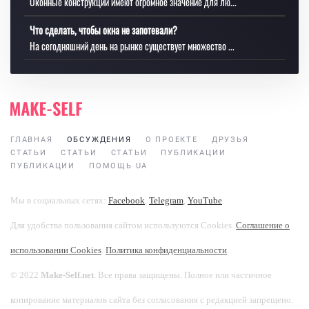
Оконные конструкции имеют огромное значение для лю...
Что сделать, чтобы окна не запотевали?
На сегодняшний день на рынке существует множество ...
ГЛАВНАЯ
ОБСУЖДЕНИЯ
О ПРОЕКТЕ
ДРУЗЬЯ
СТАТЬИ
СТАТЬИ
СТАТЬИ
ПУБЛИКАЦИИ
ПУБЛИКАЦИИ
ПОМОЩЬ UA
Мы в социальных сетях:
Facebook
,
Telegram
,
YouTube
.
Для удобства пользования сайтом используются Cookies.
Соглашение о
использовании Cookies
.
Политика конфиденциальности
.
© 2022
Make-Self.net
. Все права защищены. Полное или частичное
копирование материалов сайта без согласования с редакцией запрещено.