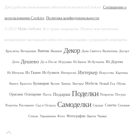
Для удобства пользования сайтом используются Cookies.
Соглашение о
использовании Cookies
.
Политика конфиденциальности
.
© 2022
Make-Self.net
. Все права защищены. Полное или частичное
копирование материалов сайта без согласования с редакцией запрещено.
Декор
Винтаж
Браслеты
Вечеринки
Вязание
День Святого Валентина
Десерт
Дешево
Из Дерева
Дети
До и После
Игрушки
Из Банок
Из Бутылок
Интерьер
Из Ткани
Из бумаги
Из Металла
Интересно
Искусство
Картина
Мебель
Кулинария
Книги
Красота
Кухня
Лампы
Люстры
Новый Год
Обувь
Поделки
Подарки
Оригами
Освещение
Пасха
Покраска
Посуда
Самоделки
Советы
Рецепты
Рисование
Сад и Огород
Сердце
Спальня
Фотографии
Стекло
Украшения
Фото
Цветы
Чашки