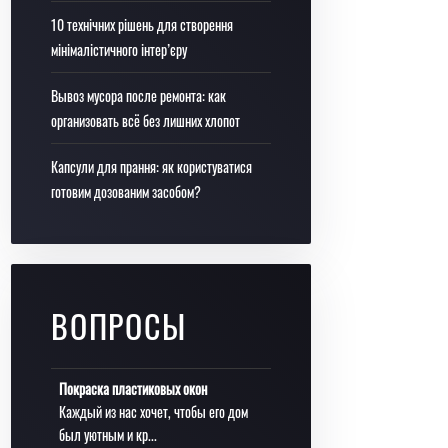
10 технічних рішень для створення
мінімалістичного інтер’єру
Вывоз мусора после ремонта: как
организовать всё без лишних хлопот
Капсули для прання: як користуватися
готовим дозованим засобом?
ВОПРОСЫ
Покраска пластиковых окон
Каждый из нас хочет, чтобы его дом
был уютным и кр...