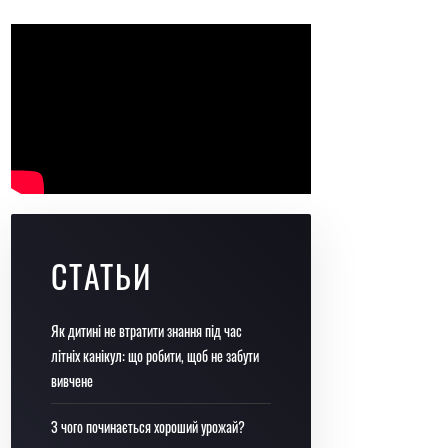
СТАТЬИ
Як дитині не втратити знання під час
літніх канікул: що робити, щоб не забути
вивчене
З чого починається хороший урожай?