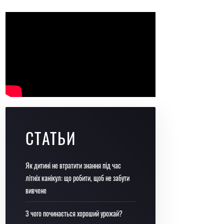
СТАТЬИ
Як дитині не втратити знання під час
літніх канікул: що робити, щоб не забути
вивчене
З чого починається хороший урожай?