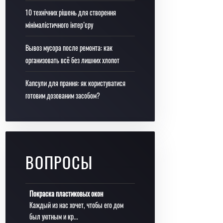
10 технічних рішень для створення
мінімалістичного інтер’єру
Вывоз мусора после ремонта: как
организовать всё без лишних хлопот
Капсули для прання: як користуватися
готовим дозованим засобом?
ВОПРОСЫ
Покраска пластиковых окон
Каждый из нас хочет, чтобы его дом
был уютным и кр...