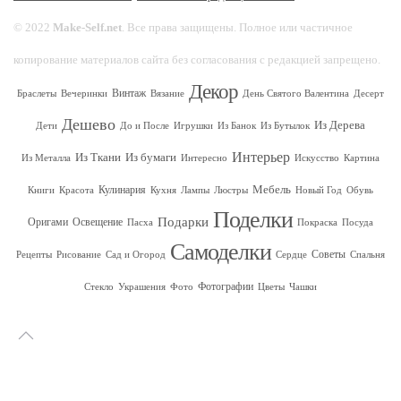
© 2022
Make-Self.net
. Все права защищены. Полное или частичное
копирование материалов сайта без согласования с редакцией запрещено.
Декор
Винтаж
Браслеты
Вечеринки
Вязание
День Святого Валентина
Десерт
Дешево
Из Дерева
Дети
До и После
Игрушки
Из Банок
Из Бутылок
Интерьер
Из Ткани
Из бумаги
Из Металла
Интересно
Искусство
Картина
Мебель
Кулинария
Книги
Красота
Кухня
Лампы
Люстры
Новый Год
Обувь
Поделки
Подарки
Оригами
Освещение
Пасха
Покраска
Посуда
Самоделки
Советы
Рецепты
Рисование
Сад и Огород
Сердце
Спальня
Фотографии
Стекло
Украшения
Фото
Цветы
Чашки