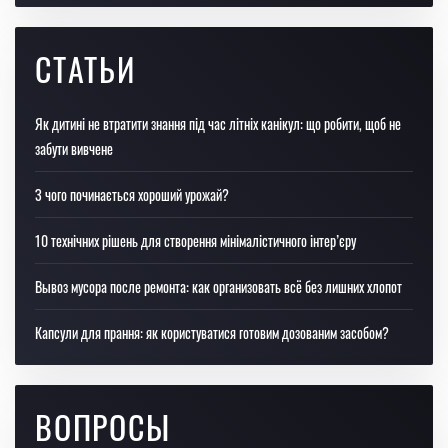
СТАТЬИ
Як дитині не втратити знання під час літніх канікул: що робити, щоб не
забути вивчене
З чого починається хороший урожай?
10 технічних рішень для створення мінімалістичного інтер’єру
Вывоз мусора после ремонта: как организовать всё без лишних хлопот
Капсули для прання: як користуватися готовим дозованим засобом?
ВОПРОСЫ