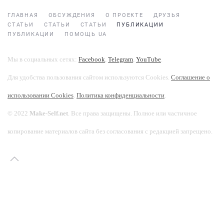
ГЛАВНАЯ
ОБСУЖДЕНИЯ
О ПРОЕКТЕ
ДРУЗЬЯ
СТАТЬИ
СТАТЬИ
СТАТЬИ
ПУБЛИКАЦИИ
ПУБЛИКАЦИИ
ПОМОЩЬ UA
Мы в социальных сетях:
Facebook
,
Telegram
,
YouTube
.
Для удобства пользования сайтом используются Cookies.
Соглашение о
использовании Cookies
.
Политика конфиденциальности
.
© 2022
Make-Self.net
. Все права защищены. Полное или частичное
копирование материалов сайта без согласования с редакцией запрещено.