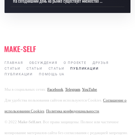
На сегодняшний день на рынке существует множество ...
ГЛАВНАЯ
ОБСУЖДЕНИЯ
О ПРОЕКТЕ
ДРУЗЬЯ
СТАТЬИ
СТАТЬИ
СТАТЬИ
ПУБЛИКАЦИИ
ПУБЛИКАЦИИ
ПОМОЩЬ UA
Мы в социальных сетях:
Facebook
,
Telegram
,
YouTube
.
Для удобства пользования сайтом используются Cookies.
Соглашение о
использовании Cookies
.
Политика конфиденциальности
.
© 2022
Make-Self.net
. Все права защищены. Полное или частичное
копирование материалов сайта без согласования с редакцией запрещено.