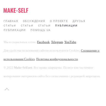
ГЛАВНАЯ
ОБСУЖДЕНИЯ
О ПРОЕКТЕ
ДРУЗЬЯ
СТАТЬИ
СТАТЬИ
СТАТЬИ
ПУБЛИКАЦИИ
ПУБЛИКАЦИИ
ПОМОЩЬ UA
Мы в социальных сетях:
Facebook
,
Telegram
,
YouTube
.
Для удобства пользования сайтом используются Cookies.
Соглашение о
использовании Cookies
.
Политика конфиденциальности
.
© 2022
Make-Self.net
. Все права защищены. Полное или частичное
копирование материалов сайта без согласования с редакцией запрещено.