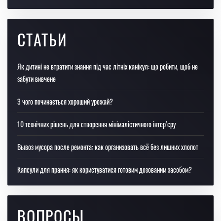
СТАТЬИ
Як дитині не втратити знання під час літніх канікул: що робити, щоб не
забути вивчене
З чого починається хороший урожай?
10 технічних рішень для створення мінімалістичного інтер’єру
Вывоз мусора после ремонта: как организовать всё без лишних хлопот
Капсули для прання: як користуватися готовим дозованим засобом?
ВОПРОСЫ