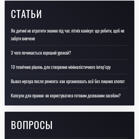
СТАТЬИ
Як дитині не втратити знання під час літніх канікул: що робити, щоб не
забути вивчене
З чого починається хороший урожай?
10 технічних рішень для створення мінімалістичного інтер’єру
Вывоз мусора после ремонта: как организовать всё без лишних хлопот
Капсули для прання: як користуватися готовим дозованим засобом?
ВОПРОСЫ