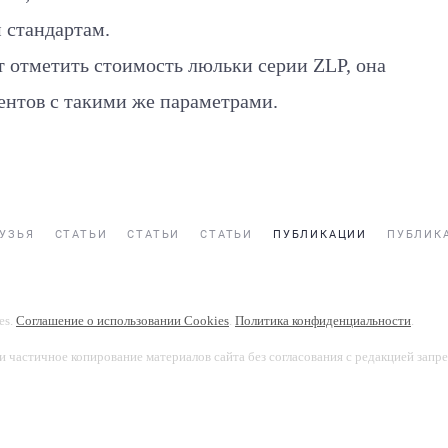
 стандартам.
отметить стоимость люльки серии ZLP, она
ентов с такими же параметрами.
УЗЬЯ
СТАТЬИ
СТАТЬИ
СТАТЬИ
ПУБЛИКАЦИИ
ПУБЛИК
es.
Соглашение о использовании Cookies
.
Политика конфиденциальности
.
и частичное копирование материалов сайта без согласования с редакцией запр