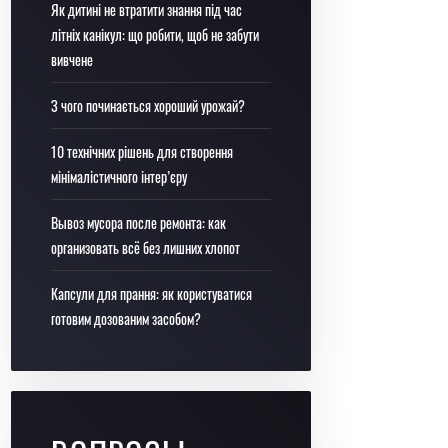
Як дитині не втратити знання під час
літніх канікул: що робити, щоб не забути
вивчене
З чого починається хороший урожай?
10 технічних рішень для створення
мінімалістичного інтер’єру
Вывоз мусора после ремонта: как
организовать всё без лишних хлопот
Капсули для прання: як користуватися
готовим дозованим засобом?