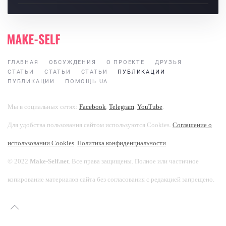
ГЛАВНАЯ
ОБСУЖДЕНИЯ
О ПРОЕКТЕ
ДРУЗЬЯ
СТАТЬИ
СТАТЬИ
СТАТЬИ
ПУБЛИКАЦИИ
ПУБЛИКАЦИИ
ПОМОЩЬ UA
Мы в социальных сетях:
Facebook
,
Telegram
,
YouTube
.
Для удобства пользования сайтом используются Cookies.
Соглашение о
использовании Cookies
.
Политика конфиденциальности
.
© 2022
Make-Self.net
. Все права защищены. Полное или частичное
копирование материалов сайта без согласования с редакцией запрещено.