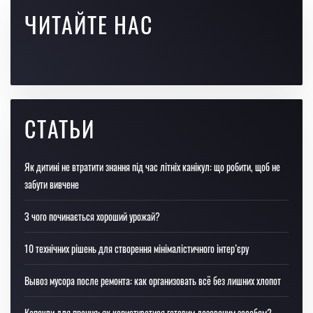
ЧИТАЙТЕ НАС
СТАТЬИ
Як дитині не втратити знання під час літніх канікул: що робити, щоб не
забути вивчене
З чого починається хороший урожай?
10 технічних рішень для створення мінімалістичного інтер’єру
Вывоз мусора после ремонта: как организовать всё без лишних хлопот
Капсули для прання: як користуватися готовим дозованим засобом?