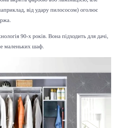
априклад, від удару пилососом) оголює
іржа.
ологія 90-х років. Вона підходить для дачі,
же маленьких шаф.