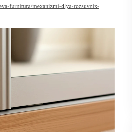
leva-furnitura/mexanizmi-dlya-rozsuvnix-