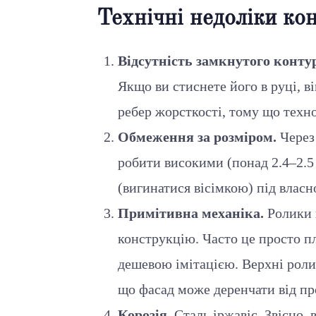
Технічні недоліки кон
Відсутність замкнутого контур
Якщо ви стиснете його в руці, в
ребер жорсткості, тому що техно
Обмеження за розміром.
Через 
робити високими (понад 2.4–2.5
(вигинатися вісімкою) під влас
Примітивна механіка.
Ролики 
конструкцію. Часто це просто пл
дешевою імітацією. Верхні ролик
що фасад може деренчати від пр
Корозія.
Сталь іржавіє. Звісно,