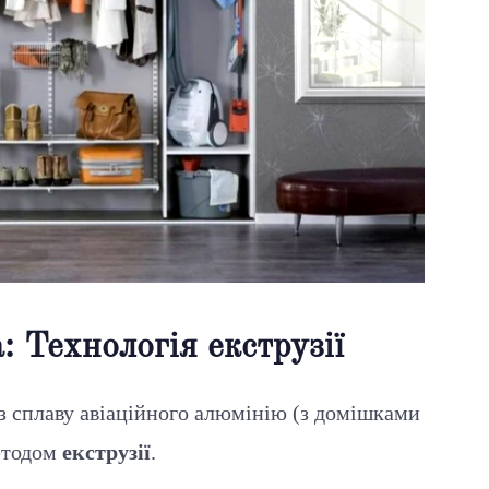
: Технологія екструзії
з сплаву авіаційного алюмінію (з домішками
методом
екструзії
.