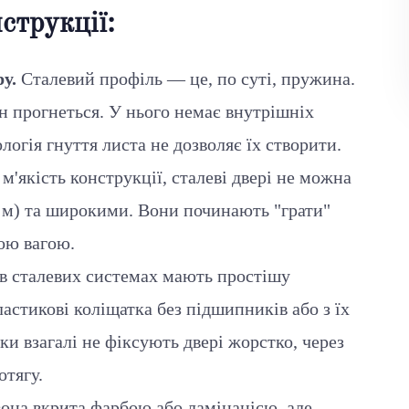
струкції:
у.
Сталевий профіль — це, по суті, пружина.
ін прогнеться. У нього немає внутрішніх
логія гнуття листа не дозволяє їх створити.
м'якість конструкції, сталеві двері не можна
 м) та широкими. Вони починають "грати"
ною вагою.
в сталевих системах мають простішу
астикові коліщатка без підшипників або з їх
и взагалі не фіксують двері жорстко, через
отягу.
 вона вкрита фарбою або ламінацією, але