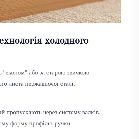
Технологія холодного
ь "економ" або за старою звичкою
го листа нержавіючої сталі.
кий пропускають через систему валків.
йому форму профілю-ручки.