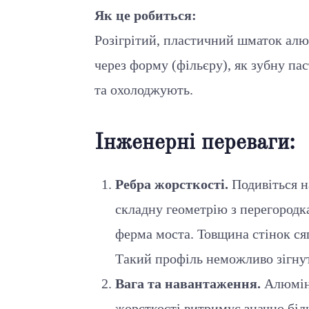
Як це робиться:
Розігрітий, пластичний шматок ал
через форму (фільєру), як зубну па
та охолоджують.
Інженерні переваги:
Ребра жорсткості.
Подивіться н
складну геометрію з перегородк
ферма моста. Товщина стінок сяг
Такий профіль неможливо зігну
Вага та навантаження.
Алюміні
жорсткості витримує значно біл