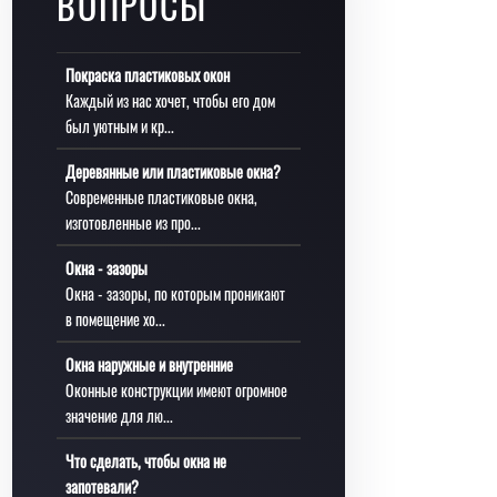
ВОПРОСЫ
Покраска пластиковых окон
Каждый из нас хочет, чтобы его дом
был уютным и кр...
Деревянные или пластиковые окна?
Современные пластиковые окна,
изготовленные из про...
Окна - зазоры
Окна - зазоры, по которым проникают
в помещение хо...
Окна наружные и внутренние
Оконные конструкции имеют огромное
значение для лю...
Что сделать, чтобы окна не
запотевали?