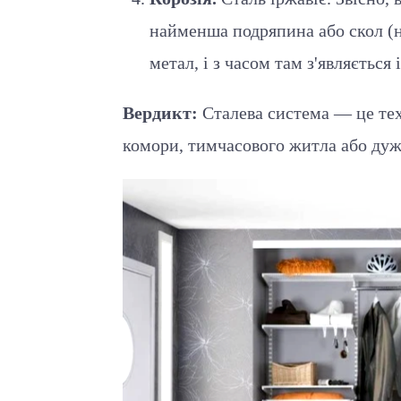
найменша подряпина або скол (н
метал, і з часом там з'являється 
Вердикт:
Сталева система — це техн
комори, тимчасового житла або ду