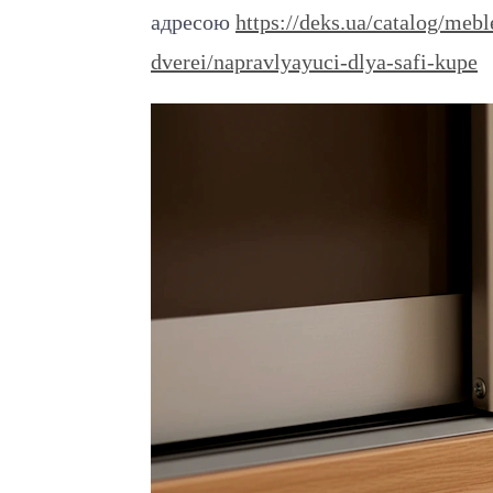
адресою
https://deks.ua/catalog/meb
dverei/napravlyayuci-dlya-safi-kupe