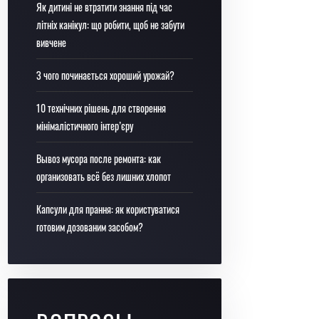
Як дитині не втратити знання під час
літніх канікул: що робити, щоб не забути
вивчене
З чого починається хороший урожай?
10 технічних рішень для створення
мінімалістичного інтер’єру
Вывоз мусора после ремонта: как
организовать всё без лишних хлопот
Капсули для прання: як користуватися
готовим дозованим засобом?