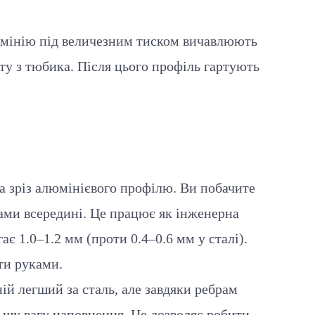
юмінію під величезним тиском вичавлюють
сту з тюбика. Після цього профіль гартують
а зріз алюмінієвого профілю. Ви побачите
ами всередині. Це працює як інженерна
ає 1.0–1.2 мм (проти 0.4–0.6 мм у сталі).
ти руками.
й легший за сталь, але завдяки ребрам
ьшу вагу наповнення. Це дозволяє робити