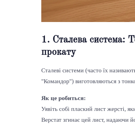
1. Сталева система: 
прокату
Сталеві системи (часто їх називают
"Командор") виготовляються з тонко
Як це робиться:
Уявіть собі плаский лист жерсті, я
Верстат згинає цей лист, надаючи 