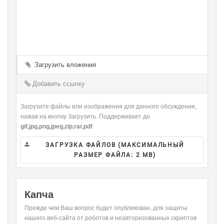
-
-
-
-
-
-
-
-
-
-
-
-
-
-
-
-
-
-
-
-
-
-
-
-
-
-
-
-
-
Загрузить вложения
-
-
-
-
-
-
-
-
Добавить ссылку
-
Загрузите файлы или изображения для данного обсуждения,
нажав на кнопку Загрузить. Поддерживает до
gif,jpg,png,jpeg,zip,rar,pdf
ЗАГРУЗКА ФАЙЛОВ (МАКСИМАЛЬНЫЙ
РАЗМЕР ФАЙЛА:
2 MB
)
Капча
Прежде чем Ваш вопрос будет опубликован, для защиты
нашего веб-сайта от роботов и неавторизованных скриптов