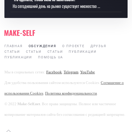
На сегодняшний день на рынке существует множество ...
ГЛАВНАЯ
ОБСУЖДЕНИЯ
О ПРОЕКТЕ
ДРУЗЬЯ
СТАТЬИ
СТАТЬИ
СТАТЬИ
ПУБЛИКАЦИИ
ПУБЛИКАЦИИ
ПОМОЩЬ UA
Мы в социальных сетях:
Facebook
,
Telegram
,
YouTube
.
Для удобства пользования сайтом используются Cookies.
Соглашение о
использовании Cookies
.
Политика конфиденциальности
.
© 2022
Make-Self.net
. Все права защищены. Полное или частичное
копирование материалов сайта без согласования с редакцией запрещено.