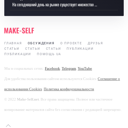
На сегодняшний день на рынке существует множество ...
ГЛАВНАЯ
ОБСУЖДЕНИЯ
О ПРОЕКТЕ
ДРУЗЬЯ
СТАТЬИ
СТАТЬИ
СТАТЬИ
ПУБЛИКАЦИИ
ПУБЛИКАЦИИ
ПОМОЩЬ UA
Мы в социальных сетях:
Facebook
,
Telegram
,
YouTube
.
Для удобства пользования сайтом используются Cookies.
Соглашение о
использовании Cookies
.
Политика конфиденциальности
.
© 2022
Make-Self.net
. Все права защищены. Полное или частичное
копирование материалов сайта без согласования с редакцией запрещено.