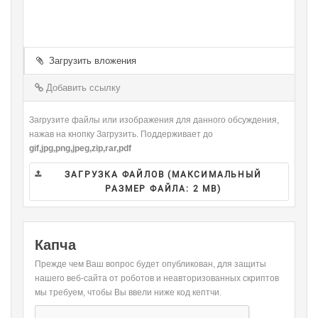
-
-
-
-
-
-
-
-
-
-
-
-
-
-
-
-
-
-
-
-
Загрузить вложения
-
-
-
-
-
-
-
-
Добавить ссылку
-
Загрузите файлы или изображения для данного обсуждения,
нажав на кнопку Загрузить. Поддерживает до
gif,jpg,png,jpeg,zip,rar,pdf
ЗАГРУЗКА ФАЙЛОВ (МАКСИМАЛЬНЫЙ
РАЗМЕР ФАЙЛА:
2 MB
)
Капча
Прежде чем Ваш вопрос будет опубликован, для защиты
нашего веб-сайта от роботов и неавторизованных скриптов
мы требуем, чтобы Вы ввели ниже код кептчи.