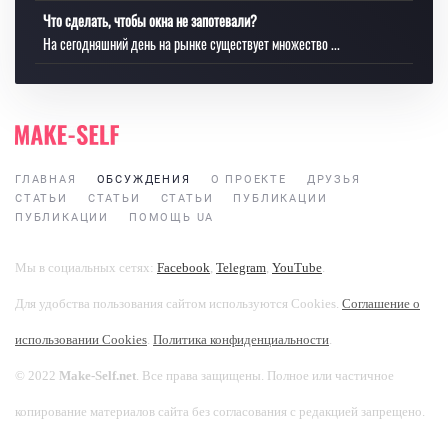
Что сделать, чтобы окна не запотевали?
На сегодняшний день на рынке существует множество ...
ГЛАВНАЯ
ОБСУЖДЕНИЯ
О ПРОЕКТЕ
ДРУЗЬЯ
СТАТЬИ
СТАТЬИ
СТАТЬИ
ПУБЛИКАЦИИ
ПУБЛИКАЦИИ
ПОМОЩЬ UA
Мы в социальных сетях:
Facebook
,
Telegram
,
YouTube
.
Для удобства пользования сайтом используются Cookies.
Соглашение о
использовании Cookies
.
Политика конфиденциальности
.
© 2022
Make-Self.net
. Все права защищены. Полное или частичное
копирование материалов сайта без согласования с редакцией запрещено.